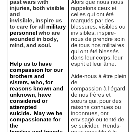
past wars with
Alors que nous nous
injuries, both visible
rappelons ceux et
and
celles qui ont été
invisible, inspire us
marqués par des
to care for all
military
blessures, visibles ou
personnel
who are
invisibles, inspire-
wounded in body,
nous de prendre soin
mind, and soul.
de tous nos militaires
qui ont été blessés
dans leur corps, leur
Help us to have
esprit et leur âme.
compassion for our
brothers and
Aide-nous à être plein
sisters, who, for
de
reasons known and
compassion à l’égard
unknown, have
de nos frères et
considered or
sœurs qui, pour des
attempted
raisons connues ou
suicide.
May we be
inconnues, ont
compassionate for
envisagé ou tenté de
the
se suicider.
Rends-
families and friends
nous sensible à la