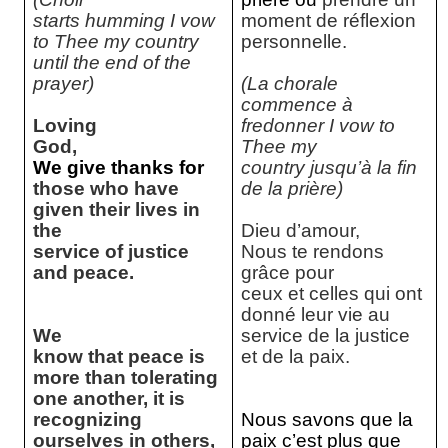
starts humming I vow
moment de réflexion
to Thee my country
personnelle.
until the end of the
prayer)
(La chorale
commence à
Loving
fredonner I vow to
God,
Thee my
We give thanks for
country jusqu’à la fin
those who have
de la prière)
given their lives in
the
Dieu d’amour,
service of justice
Nous te rendons
and peace.
grâce pour
ceux et celles qui ont
donné leur vie au
We
service de la justice
know that peace is
et de la paix.
more than tolerating
one another, it is
recognizing
Nous savons que la
ourselves in others,
paix c’est plus que